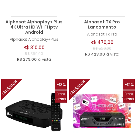
Alphasat Alphaplay+ Plus
Alphasat TX Pro
4K Ultra HD Wi-Fi Iptv
Lancamento
Android
Alphasat
Tx Pro
Alphasat
Alphaplay+Plus
R$ 470,00
R$ 310,00
R$ 529,00
R$ 359,00
R$ 423,00
à vista
R$ 279,00
à vista
Novidade
Novidade
-13%
-12%
Frete
Frete
Grátis
Grátis