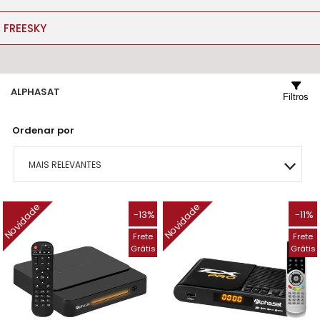
FREESKY
ALPHASAT
Filtros
Ordenar por
MAIS RELEVANTES
MAIS VENDIDOS
Novidade
Novidade
-13%
-11%
Frete
Frete
MENOR PREÇO
Grátis
Grátis
MAIOR PREÇO
A - Z