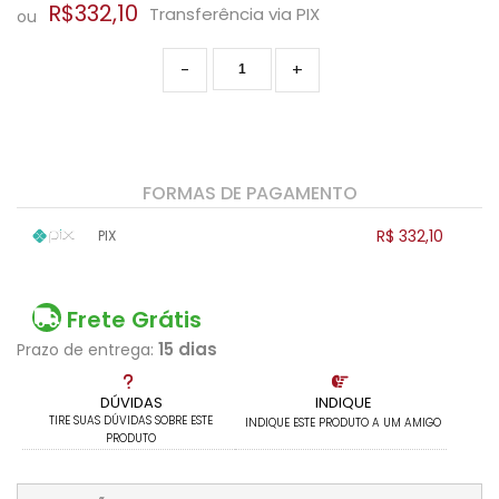
R$332,10
Transferência via PIX
ou
-
+
FORMAS DE PAGAMENTO
R$ 332,10
PIX
1x sem juros de R$ 332,10
.
.
.
.
.
.
.
.
.
.
.
Frete Grátis
15 dias
Prazo de entrega:
DÚVIDAS
INDIQUE
TIRE SUAS DÚVIDAS SOBRE ESTE
INDIQUE ESTE PRODUTO A UM AMIGO
PRODUTO