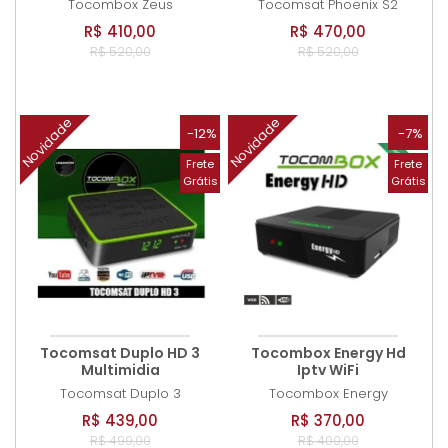
Tocombox
Zeus
Tocomsat
Phoenix S2
R$ 410,00
R$ 470,00
R$ 520,00
R$ 520,00
Novidade
Novidade
-12%
-7%
Frete
Frete
Grátis
Grátis
Tocomsat Duplo HD 3
Tocombox Energy Hd
Multimidia
Iptv WiFi
Tocomsat
Duplo 3
Tocombox
Energy
R$ 439,00
R$ 370,00
R$ 499,00
R$ 400,00