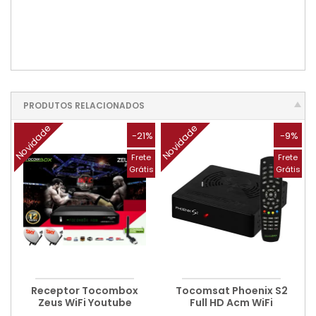
PRODUTOS RELACIONADOS
Novidade
Novidade
-21%
-9%
Frete
Frete
Grátis
Grátis
Receptor Tocombox
Tocomsat Phoenix S2
Zeus WiFi Youtube
Full HD Acm WiFi