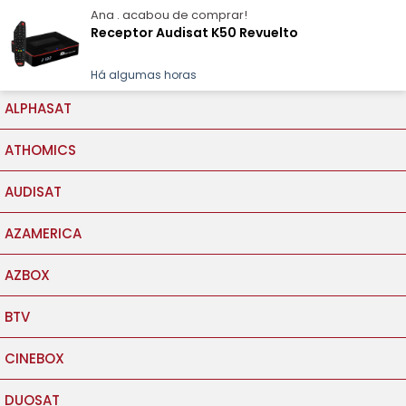
Ana .
acabou de comprar!
contato@satcia.com.br
(
Receptor Audisat K50 Revuelto
Satcia
Há algumas horas
ALPHASAT
ATHOMICS
AUDISAT
AZAMERICA
AZBOX
BTV
CINEBOX
DUOSAT